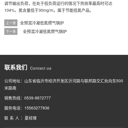
调节输出负荷，在处于低负荷运行的情况下热效率最高时可达
104%，氮含量低于30mg/m。属于节能低氮产品。
全预混冷凝低氮燃气锅炉
上一条
全预混冷凝低氮燃气锅炉
下一条
联系我们
Contact us
公司地址：山东省临沂市经济开发区沂河路与联邦路交汇处向东500
米路南
销售热线：0539-8872777
服务电话：15563277836
联系人
：夏经理